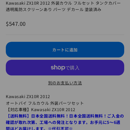
Kawasaki ZX10R 2012 外装カウル フルセット タンクカバー
透明風防スクリーンあり パーツ デカール 塗装済み
セール価格
$547.00
カートに追加
別のお支払い方法
Kawasaki ZX10R 2012
オートバイ フルカウル 外装パーツセット
【対応車種】Kawasaki ZX10R 2012
【送料無料】日本全国送料無料！日本全国送料無料！
ご入金の
確認が取れ次第、工場への発注となります。お手元に
5
～
6
週
間ほどお届けします。
※代引不可※