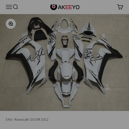
コンテンツへスキップ
AKEEYO Japan
メニュー
検索
カー
ズームイン
SKU: Kawasaki ZX10R 2012