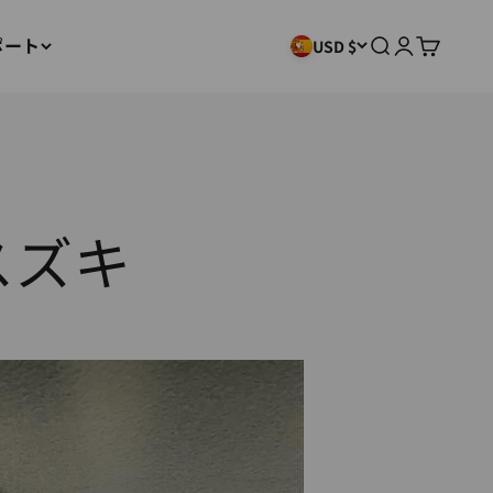
ポート
検索
ログイン
カート
USD $
スズキ