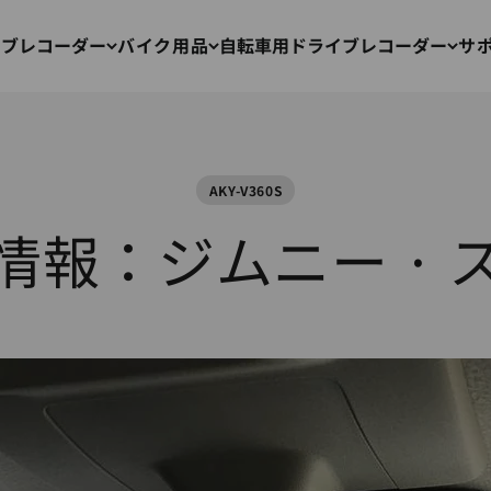
イブレコーダー
バイク用品
自転車用ドライブレコーダー
サ
AKY-V360S
情報：ジムニー · 