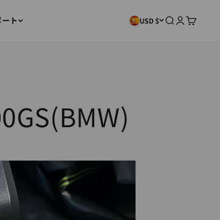
ポート
検索
ログイン
カート
USD $
0GS(BMW)