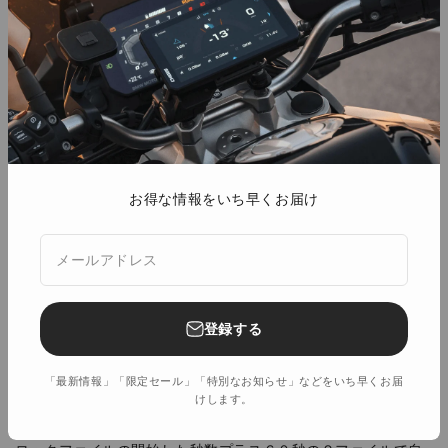
れ違った珍しい車など、ドライブ中の出来事を、全部おさめる
ことができます。メモリーカードの容量が一杯になっても録画
が止まらないので安心です。
④ファイルロックモード
お得な情報をいち早くお届け
目的地の美しい景色や、地平線までまっすぐ延びる道路など、
特に残しておきたいシーンに出会ったときは、ナビ操作で手動
メールアドレス
録画することもできます。
録画中に画面のマークを押すことで、１ファイル前の６０秒と
ロックファイルの開始した秒数プラス６０秒の２ファイルで自
動でロックファイルとしてイベントフォルダーへ保存されま
登録する
す。
「最新情報」「限定セール」「特別なお知らせ」などをいち早くお届
けします。
表示モードの種類