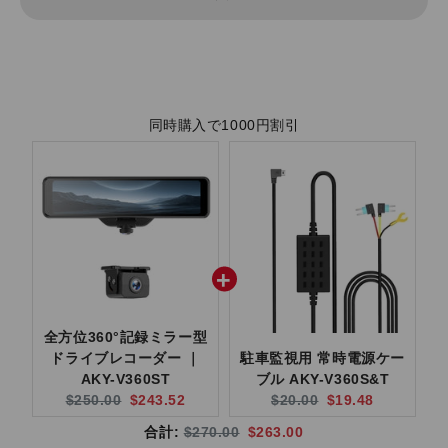
同時購入で1000円割引
全方位360°記録ミラー型
ドライブレコーダー ｜
駐車監視用 常時電源ケー
AKY-V360ST
ブル AKY-V360S&T
Original price:
Current price:
Original price:
Current price:
$250.00
$243.52
$20.00
$19.48
Original price
Discounted price
合計:
$270.00
$263.00