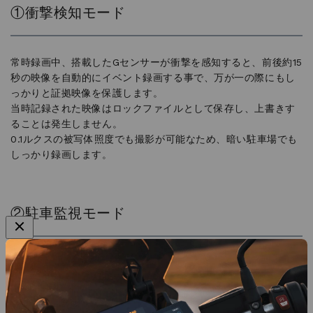
当時記録された映像はロックファイルとして保存し、上書きす
ることは発生しません。
0.1ルクスの被写体照度でも撮影が可能なため、暗い駐車場でも
しっかり録画します。
②駐車監視モード
当て逃げや車上荒らしなどのトラブルも全方位で記録！ 衝撃を
検知すると、検知してから30秒間の録画を開始します。
※ご注意：専用の指定品の常時電源ケーブルで駐車監視を起動させ
られます。
③常時録画モード & ループ録画
エンジンONからOFFまでの映像を記録しますので、トンネル
を抜けた瞬間に広がる絶景や、思いがけない美しい虹、偶然す