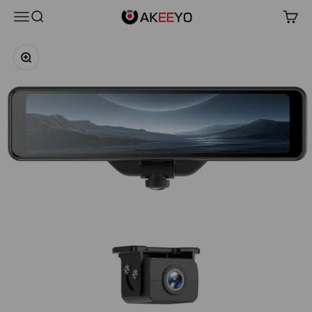
コンテンツへスキップ
AKEEYO Japan
メニュー
検索
カー
ズームイン