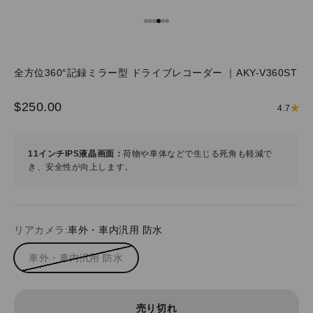
I18n Error: Missing interpolation v
I18n Error: Missing interpolation 
I18n Error: Missing interpolation
I18n Error: Missing interpolation
I18n Error: Missing interpolatio
I18n Error: Missing interpolati
全方位360°記録ミラー型 ドライブレコーダー ｜AKY-V360ST
セール価格
$250.00
4.7
11インチIPS液晶画面：
荷物や車体などで生じる死角も軽減で
き、安全性が向上します。
リアカメラ:
車外・車内汎用 防水
車外・車内汎用 防水
売り切れ