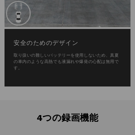
取り扱いの難しいバッテリーを使用しないため、真夏
の車内のような高熱でも液漏れや爆発の心配は無用で
す。
4つの録画機能
①衝撃検知モード
常時録画中、搭載したGセンサーが衝撃を感知すると、前後約15
秒の映像を自動的にイベント録画する事で、万が一の際にもし
っかりと証拠映像を保護します。