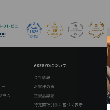
6件のレビュー
89
1626
AKEEYOについて
会社情報
ュー
お客様の声
グラム
正規品認証
登
特定商取引法に基づく表示