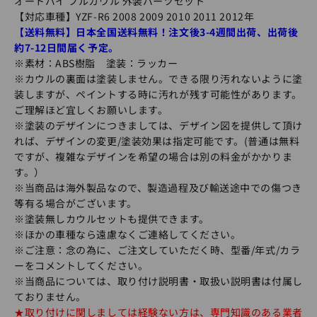
オートバイ フルカウル 外装パーツセット
【対応車種】YZF-R6 2008 2009 2010 2011 2012年
【送料無料】日本全国送料無料！注文後3-4週間出荷、出荷後
約7-12日間届く予定。
※素材：ABS樹脂
塗装：ラッカー
※カウルの裏面は塗装しません。できる限り汚れないように塗
装しますが、ペイントする時に汚れが残す可能性があります。
ご理解ほど宜しくお願いします。
※塗装のデザインにつきましては、デザイン図を提供して頂け
れば、デザインの変更/塗装効果は指定可能です。(普通は無料
ですが、複雑なデザインを希望の場合は別の料金がかかりま
す。）
※当商品は海外製品なので、製造過程及び輸送途中での傷つき
等有る場合がございます。
※塗装無しカウルセットも提供できます。
※ほかの車種なら遠慮なくご連絡してください。
※ご注意：念の為に、ご注文していただく時、型番/年式/カラ
ーをコメントしてください。
※当商品については、取り付け説明書・取扱い説明書は付属し
ておりません。
★取り付けに関しましては経験ない方は、専門知識のある業者