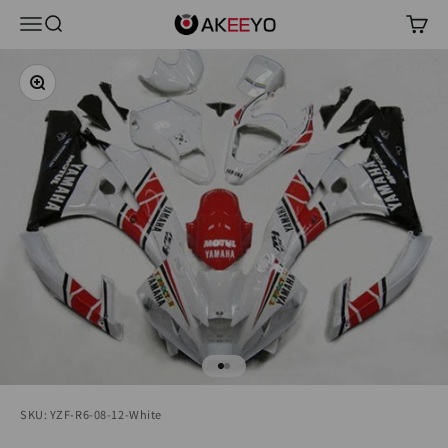
コンテンツへスキップ
AKEEYO Japan
メニュー
検索
カー
ズームイン
I18n Error: Missing interpolation
I18n Error: Missing interpolatio
SKU: YZF-R6-08-12-White